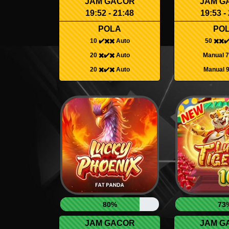
JAM GACOR
JAM G
19:52 - 21:48
19:53 -
POLA
PO
10 ✔️✖️✖️ Auto
50 ✖️✖️✔
20 ✖️✔️✖️ Auto
Manual 7
20 ✖️✔️✖️ Auto
Manual 9 
80%
73
JAM GACOR
JAM G