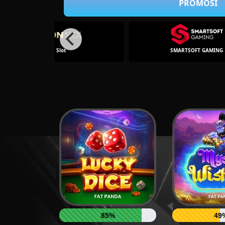
PROMOSI
Ion Slot
SMARTSOFT GAMING
85%
49