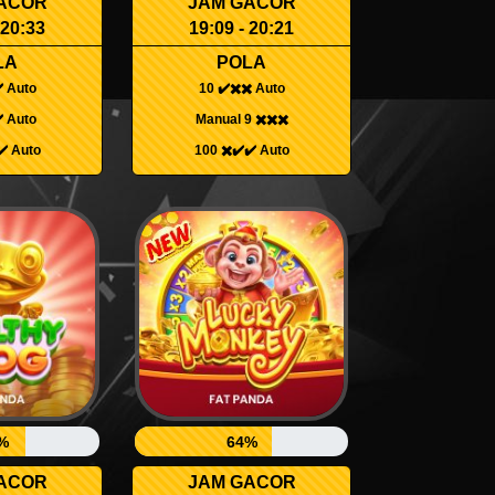
ACOR
JAM GACOR
 20:33
19:09 - 20:21
LA
POLA
️ Auto
10 ✔️✖️✖️ Auto
️ Auto
Manual 9 ✖️✖️✖️
✔️ Auto
100 ✖️✔️✔️ Auto
%
64%
ACOR
JAM GACOR