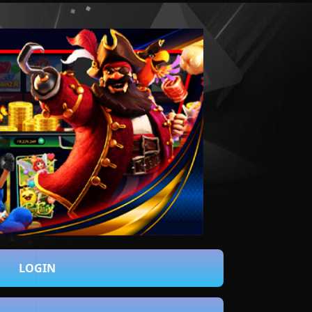
LOGIN