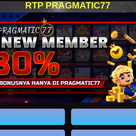
RTP PRAGMATIC77