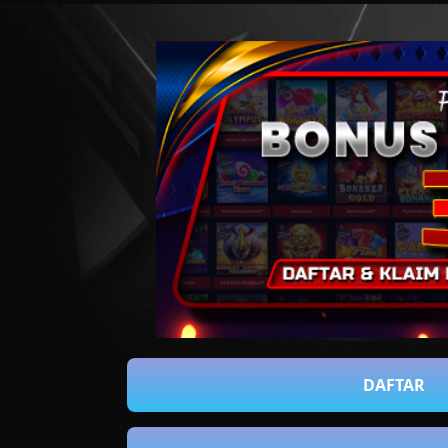
DAFTAR